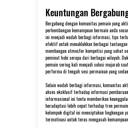
Keuntungan Bergabung
Bergabung dengan komunitas pemain yang akti
perkembangan kemampuan bermain anda secara b
ini menjadi wadah berbagi informasi, tips ter
efektif untuk menaklukkan berbagai tantangan 
membangun atmosfer kompetisi yang sehat se
peminat hobi serupa dari berbagai wilayah. D
pemain sering kali menjadi solusi mujarab sa
performa di tengah sesi permainan yang sedan
Selain wadah berbagi informasi, komunitas ak
akses eksklusif terhadap informasi pembaruan
informasional ini tentu memberikan keunggula
beradaptasi lebih cepat terhadap tren permain
kelompok digital ini menciptakan lingkungan y
termotivasi untuk terus mengasah kemampuan me