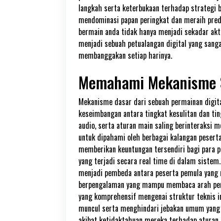
langkah serta keterbukaan terhadap strategi b
mendominasi papan peringkat dan meraih predi
bermain anda tidak hanya menjadi sekadar akti
menjadi sebuah petualangan digital yang sang
membanggakan setiap harinya.
Memahami Mekanisme 
Mekanisme dasar dari sebuah permainan digit
keseimbangan antara tingkat kesulitan dan tin
audio, serta aturan main saling berinteraksi
untuk dipahami oleh berbagai kalangan peserta
memberikan keuntungan tersendiri bagi para 
yang terjadi secara real time di dalam sistem.
menjadi pembeda antara peserta pemula yang
berpengalaman yang mampu membaca arah perm
yang komprehensif mengenai struktur teknis i
muncul serta menghindari jebakan umum yang 
akibat ketidaktahuan mereka terhadap aturan 