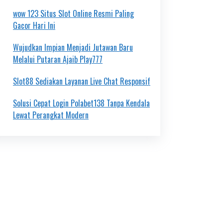
wow 123 Situs Slot Online Resmi Paling
Gacor Hari Ini
Wujudkan Impian Menjadi Jutawan Baru
Melalui Putaran Ajaib Play777
Slot88 Sediakan Layanan Live Chat Responsif
Solusi Cepat Login Polabet138 Tanpa Kendala
Lewat Perangkat Modern