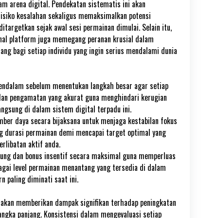
am arena digital. Pendekatan sistematis ini akan
siko kesalahan sekaligus memaksimalkan potensi
ditargetkan sejak awal sesi permainan dimulai. Selain itu,
ernal platform juga memegang peranan krusial dalam
ang bagi setiap individu yang ingin serius mendalami dunia
mendalam sebelum menentukan langkah besar agar setiap
dan pengamatan yang akurat guna menghindari kerugian
angsung di dalam sistem digital terpadu ini.
mber daya secara bijaksana untuk menjaga kestabilan fokus
ng durasi permainan demi mencapai target optimal yang
erlibatan aktif anda.
kung dan bonus insentif secara maksimal guna memperluas
gai level permainan menantang yang tersedia di dalam
n paling diminati saat ini.
s akan memberikan dampak signifikan terhadap peningkatan
ngka panjang. Konsistensi dalam mengevaluasi setiap