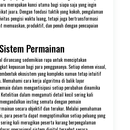
aru merupakan kunci utama bagi siapa saja yang ingin
kat juara. Dengan fondasi taktik yang kokoh, pengalaman
vitas pengisi waktu luang, tetapi juga bertransformasi
at memuaskan, produktif, dan penuh dengan pencapaian
Sistem Permainan
al dirancang sedemikian rupa untuk menciptakan
gkat kepuasan bagi para penggunanya. Setiap elemen visual,
 membentuk ekosistem yang kompleks namun tetap intuitif
. Memahami cara kerja algoritma di balik layar
pemain dalam mengantisipasi setiap perubahan dinamika
 Ketelitian dalam mengamati detail kecil sering kali
 mengandalkan insting semata dengan pemain
ainan secara objektif dan terukur. Melalui pemahaman
ni, para peserta dapat mengoptimalkan setiap peluang yang
sering kali merugikan peserta kurang berpengalaman
dasar operasional sistem digital tersebut secara