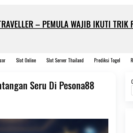
RAVELLER – PEMULA WAJIB IKUTI TRIK 
cor
Slot Online
Slot Server Thailand
Prediksi Togel
R
ntangan Seru Di Pesona88