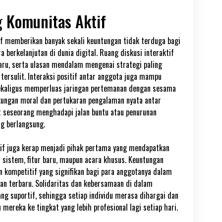
 Komunitas Aktif
f memberikan banyak sekali keuntungan tidak terduga bagi
erkelanjutan di dunia digital. Ruang diskusi interaktif
baru, serta ulasan mendalam mengenai strategi paling
tersulit. Interaksi positif antar anggota juga mampu
kaligus memperluas jaringan pertemanan dengan sesama
ukungan moral dan pertukaran pengalaman nyata antar
at seseorang menghadapi jalan buntu atau penurunan
g berlangsung.
tif juga kerap menjadi pihak pertama yang mendapatkan
 sistem, fitur baru, maupun acara khusus. Keuntungan
n kompetitif yang signifikan bagi para anggotanya dalam
an terbaru. Solidaritas dan kebersamaan di dalam
ang suportif, sehingga setiap individu merasa dihargai dan
reka ke tingkat yang lebih profesional lagi setiap hari.