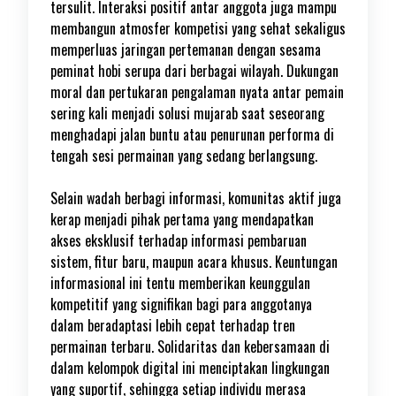
tersulit. Interaksi positif antar anggota juga mampu
membangun atmosfer kompetisi yang sehat sekaligus
memperluas jaringan pertemanan dengan sesama
peminat hobi serupa dari berbagai wilayah. Dukungan
moral dan pertukaran pengalaman nyata antar pemain
sering kali menjadi solusi mujarab saat seseorang
menghadapi jalan buntu atau penurunan performa di
tengah sesi permainan yang sedang berlangsung.
Selain wadah berbagi informasi, komunitas aktif juga
kerap menjadi pihak pertama yang mendapatkan
akses eksklusif terhadap informasi pembaruan
sistem, fitur baru, maupun acara khusus. Keuntungan
informasional ini tentu memberikan keunggulan
kompetitif yang signifikan bagi para anggotanya
dalam beradaptasi lebih cepat terhadap tren
permainan terbaru. Solidaritas dan kebersamaan di
dalam kelompok digital ini menciptakan lingkungan
yang suportif, sehingga setiap individu merasa