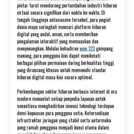
pintar turut mendorong pertumbuhan industri hiburan
virtual secara signifikan dari waktu ke waktu. Di
tengah tingginya antusiasme tersebut, para pegiat
dunia maya seringkali mencari platform hiburan
digital yang andal, aman, serta memberikan
pengalaman interaktif yang memuaskan dan
menyenangkan. Melalui kehadiran
wow 123
gampang
menang, para pengguna kini dapat menikmati
berbagai pilihan permainan daring berkualitas tinggi
yang dirancang khusus untuk memenuhi standar
hiburan digital masa kini secara optimal.
Perkembangan sektor hiburan berbasis internet di era
modern menuntut setiap penyedia layanan untuk
senantiasa menghadirkan inovasi teknologi terdepan
demi kepuasan para pengguna setia. Ketersediaan
infrastruktur jaringan yang stabil serta antarmuka
yang ramah pengguna menjadi kunci utama dalam