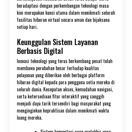
beradaptasi dengan perkembangan teknologi masa
kini merupakan kunci utama dalam menikmati seluruh
fasilitas hiburan virtual secara aman dan bijaksana
setiap hari.
Keunggulan Sistem Layanan
Berbasis Digital
Inovasi teknologi yang terus berkembang pesat telah
membawa perubahan besar terhadap kualitas
pelayanan yang diberikan oleh berbagai platform
hiburan digital kepada para pengguna setia mereka di
seluruh dunia. Kecepatan akses, kemudahan navigasi,
serta ketersediaan fitur interaktif yang canggih
menjadi daya tarik tersendiri bagi masyarakat yang
menginginkan kepraktisan dalam menikmati waktu
luang mereka.
Sistem komputasi awan mutakhir yang