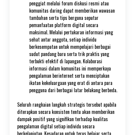
penggiat melalui forum diskusi resmi atau
komunitas daring dapat memberikan wawasan
tambahan serta tips berguna seputar
pemanfaatan platform digital secara
maksimal. Melalui pertukaran informasi yang
sehat antar anggota, setiap individu
berkesempatan untuk mempelajari berbagai
sudut pandang baru serta trik praktis yang
terbukti efektif di lapangan. Kolaborasi
informasi dalam komunitas ini memperkaya
pengalaman berinternet serta menciptakan
ikatan kekeluargaan yang erat di antara para
pengguna dari berbagai latar belakang berbeda.
Seluruh rangkaian langkah strategis tersebut apabila
diterapkan secara konsisten tentu akan memberikan
dampak positif yang signifikan terhadap kualitas
pengalaman digital setiap individu secara
berkelanjutan. Kesadaran untuk terus belajar serta