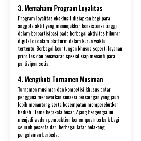
3. Memahami Program Loyalitas
Program loyalitas eksklusif disiapkan bagi para
anggota aktif yang menunjukkan konsistensi tinggi
dalam berpartisipasi pada berbagai aktivitas hiburan
digital di dalam platform dalam kurun waktu
tertentu. Berbagai keuntungan khusus seperti layanan
prioritas dan penawaran spesial siap menanti para
partisipan setia.
4. Mengikuti Turnamen Musiman
Turnamen musiman dan kompetisi khusus antar
pengguna menawarkan sensasi persaingan yang jauh
lebih menantang serta kesempatan memperebutkan
hadiah utama berskala besar. Ajang bergengsi ini
menjadi wadah pembuktian kemampuan terbaik bagi
seluruh peserta dari berbagai latar belakang
pengalaman berbeda.