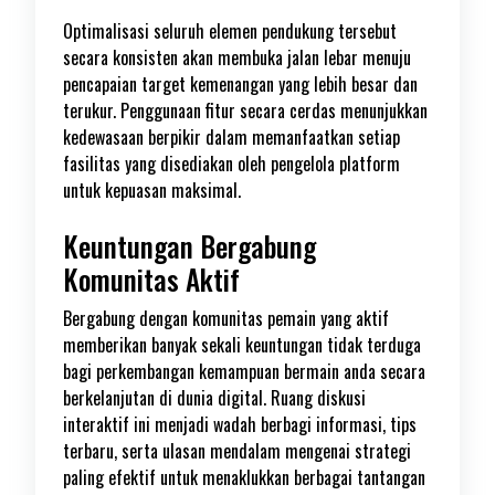
Optimalisasi seluruh elemen pendukung tersebut
secara konsisten akan membuka jalan lebar menuju
pencapaian target kemenangan yang lebih besar dan
terukur. Penggunaan fitur secara cerdas menunjukkan
kedewasaan berpikir dalam memanfaatkan setiap
fasilitas yang disediakan oleh pengelola platform
untuk kepuasan maksimal.
Keuntungan Bergabung
Komunitas Aktif
Bergabung dengan komunitas pemain yang aktif
memberikan banyak sekali keuntungan tidak terduga
bagi perkembangan kemampuan bermain anda secara
berkelanjutan di dunia digital. Ruang diskusi
interaktif ini menjadi wadah berbagi informasi, tips
terbaru, serta ulasan mendalam mengenai strategi
paling efektif untuk menaklukkan berbagai tantangan