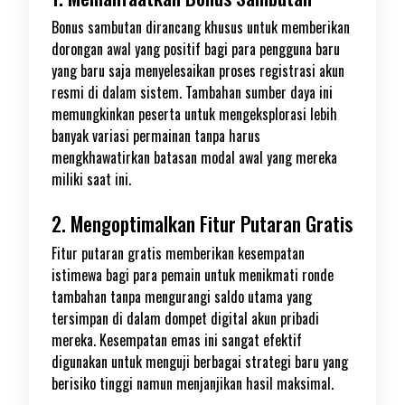
Bonus sambutan dirancang khusus untuk memberikan
dorongan awal yang positif bagi para pengguna baru
yang baru saja menyelesaikan proses registrasi akun
resmi di dalam sistem. Tambahan sumber daya ini
memungkinkan peserta untuk mengeksplorasi lebih
banyak variasi permainan tanpa harus
mengkhawatirkan batasan modal awal yang mereka
miliki saat ini.
2. Mengoptimalkan Fitur Putaran Gratis
Fitur putaran gratis memberikan kesempatan
istimewa bagi para pemain untuk menikmati ronde
tambahan tanpa mengurangi saldo utama yang
tersimpan di dalam dompet digital akun pribadi
mereka. Kesempatan emas ini sangat efektif
digunakan untuk menguji berbagai strategi baru yang
berisiko tinggi namun menjanjikan hasil maksimal.