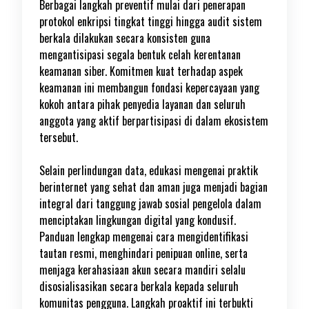
Berbagai langkah preventif mulai dari penerapan
protokol enkripsi tingkat tinggi hingga audit sistem
berkala dilakukan secara konsisten guna
mengantisipasi segala bentuk celah kerentanan
keamanan siber. Komitmen kuat terhadap aspek
keamanan ini membangun fondasi kepercayaan yang
kokoh antara pihak penyedia layanan dan seluruh
anggota yang aktif berpartisipasi di dalam ekosistem
tersebut.
Selain perlindungan data, edukasi mengenai praktik
berinternet yang sehat dan aman juga menjadi bagian
integral dari tanggung jawab sosial pengelola dalam
menciptakan lingkungan digital yang kondusif.
Panduan lengkap mengenai cara mengidentifikasi
tautan resmi, menghindari penipuan online, serta
menjaga kerahasiaan akun secara mandiri selalu
disosialisasikan secara berkala kepada seluruh
komunitas pengguna. Langkah proaktif ini terbukti