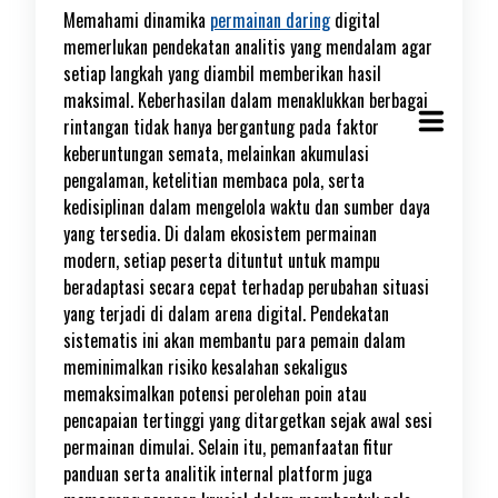
Memahami dinamika
permainan daring
digital
memerlukan pendekatan analitis yang mendalam agar
setiap langkah yang diambil memberikan hasil
maksimal. Keberhasilan dalam menaklukkan berbagai
rintangan tidak hanya bergantung pada faktor
keberuntungan semata, melainkan akumulasi
pengalaman, ketelitian membaca pola, serta
kedisiplinan dalam mengelola waktu dan sumber daya
yang tersedia. Di dalam ekosistem permainan
modern, setiap peserta dituntut untuk mampu
beradaptasi secara cepat terhadap perubahan situasi
yang terjadi di dalam arena digital. Pendekatan
sistematis ini akan membantu para pemain dalam
meminimalkan risiko kesalahan sekaligus
memaksimalkan potensi perolehan poin atau
pencapaian tertinggi yang ditargetkan sejak awal sesi
permainan dimulai. Selain itu, pemanfaatan fitur
panduan serta analitik internal platform juga