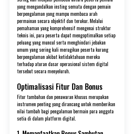
yang mengandalkan insting semata dengan pemain
berpengalaman yang mampu membaca arah
permainan secara objektif dan terukur. Melalui
pemahaman yang komprehensif mengenai struktur
teknis ini, para peserta dapat mengoptimalkan setiap
peluang yang muncul serta menghindari jebakan
umum yang sering kali merugikan peserta kurang
berpengalaman akibat ketidaktahuan mereka
terhadap aturan dasar operasional sistem digital
tersebut secara menyeluruh.
Optimalisasi Fitur Dan Bonus
Fitur tambahan dan penawaran khusus merupakan
instrumen penting yang dirancang untuk memberikan
nilai tambah bagi pengalaman bermain para anggota
setia di dalam platform digital.
1. Memanfaatkan Bonus Sambutan