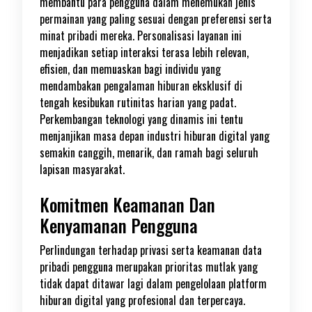
membantu para pengguna dalam menemukan jenis
permainan yang paling sesuai dengan preferensi serta
minat pribadi mereka. Personalisasi layanan ini
menjadikan setiap interaksi terasa lebih relevan,
efisien, dan memuaskan bagi individu yang
mendambakan pengalaman hiburan eksklusif di
tengah kesibukan rutinitas harian yang padat.
Perkembangan teknologi yang dinamis ini tentu
menjanjikan masa depan industri hiburan digital yang
semakin canggih, menarik, dan ramah bagi seluruh
lapisan masyarakat.
Komitmen Keamanan Dan
Kenyamanan Pengguna
Perlindungan terhadap privasi serta keamanan data
pribadi pengguna merupakan prioritas mutlak yang
tidak dapat ditawar lagi dalam pengelolaan platform
hiburan digital yang profesional dan terpercaya.