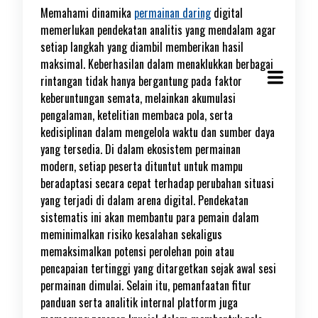
Memahami dinamika
permainan daring
digital
memerlukan pendekatan analitis yang mendalam agar
setiap langkah yang diambil memberikan hasil
maksimal. Keberhasilan dalam menaklukkan berbagai
rintangan tidak hanya bergantung pada faktor
keberuntungan semata, melainkan akumulasi
pengalaman, ketelitian membaca pola, serta
kedisiplinan dalam mengelola waktu dan sumber daya
yang tersedia. Di dalam ekosistem permainan
modern, setiap peserta dituntut untuk mampu
beradaptasi secara cepat terhadap perubahan situasi
yang terjadi di dalam arena digital. Pendekatan
sistematis ini akan membantu para pemain dalam
meminimalkan risiko kesalahan sekaligus
memaksimalkan potensi perolehan poin atau
pencapaian tertinggi yang ditargetkan sejak awal sesi
permainan dimulai. Selain itu, pemanfaatan fitur
panduan serta analitik internal platform juga