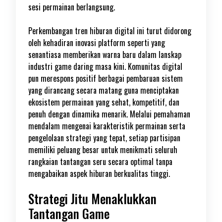
sesi permainan berlangsung.
Perkembangan tren hiburan digital ini turut didorong
oleh kehadiran inovasi platform seperti yang
senantiasa memberikan warna baru dalam lanskap
industri game daring masa kini. Komunitas digital
pun merespons positif berbagai pembaruan sistem
yang dirancang secara matang guna menciptakan
ekosistem permainan yang sehat, kompetitif, dan
penuh dengan dinamika menarik. Melalui pemahaman
mendalam mengenai karakteristik permainan serta
pengelolaan strategi yang tepat, setiap partisipan
memiliki peluang besar untuk menikmati seluruh
rangkaian tantangan seru secara optimal tanpa
mengabaikan aspek hiburan berkualitas tinggi.
Strategi Jitu Menaklukkan
Tantangan Game