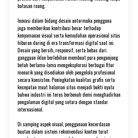
batasan ruang.
Inovasi dalam bidang desain antarmuka pengguna
juga memberikan kontribusi besar terhadap
kenyamanan visual serta kemudahan operasional situs
hiburan daring di era transformasi digital saat ini.
Desain yang bersih, responsif, serta bebas dari
gangguan iklan berlebihan membuat para pengunjung
betah berlama-lama mengeksplorasi berbagai fitur
menarik yang disediakan oleh pengelola profesional
secara konsisten. Peningkatan kualitas grafis serta
kecepatan muat halaman situs menjadi bukti nyata
bahwa industri ini terus berbenah demi menghadirkan
pengalaman digital yang setara dengan standar
internasional.
Di samping aspek visual, penggunaan kecerdasan
buatan dalam sistem rekomendasi konten turut