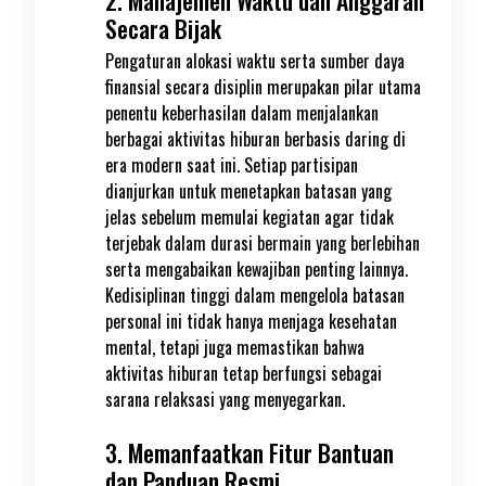
Secara Bijak
Pengaturan alokasi waktu serta sumber daya
finansial secara disiplin merupakan pilar utama
penentu keberhasilan dalam menjalankan
berbagai aktivitas hiburan berbasis daring di
era modern saat ini. Setiap partisipan
dianjurkan untuk menetapkan batasan yang
jelas sebelum memulai kegiatan agar tidak
terjebak dalam durasi bermain yang berlebihan
serta mengabaikan kewajiban penting lainnya.
Kedisiplinan tinggi dalam mengelola batasan
personal ini tidak hanya menjaga kesehatan
mental, tetapi juga memastikan bahwa
aktivitas hiburan tetap berfungsi sebagai
sarana relaksasi yang menyegarkan.
3. Memanfaatkan Fitur Bantuan
dan Panduan Resmi