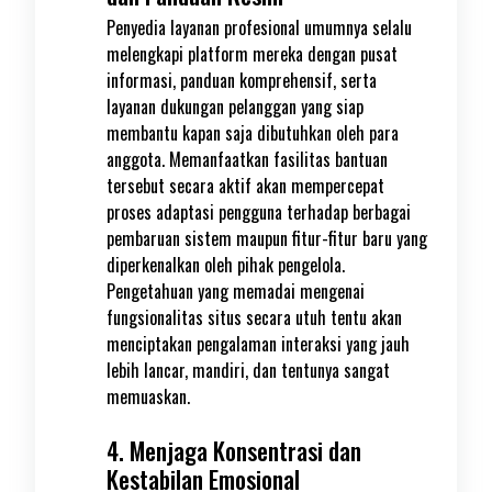
Penyedia layanan profesional umumnya selalu
melengkapi platform mereka dengan pusat
informasi, panduan komprehensif, serta
layanan dukungan pelanggan yang siap
membantu kapan saja dibutuhkan oleh para
anggota. Memanfaatkan fasilitas bantuan
tersebut secara aktif akan mempercepat
proses adaptasi pengguna terhadap berbagai
pembaruan sistem maupun fitur-fitur baru yang
diperkenalkan oleh pihak pengelola.
Pengetahuan yang memadai mengenai
fungsionalitas situs secara utuh tentu akan
menciptakan pengalaman interaksi yang jauh
lebih lancar, mandiri, dan tentunya sangat
memuaskan.
4. Menjaga Konsentrasi dan
Kestabilan Emosional