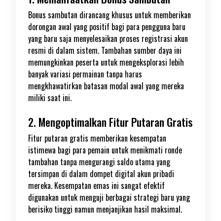
Bonus sambutan dirancang khusus untuk memberikan
dorongan awal yang positif bagi para pengguna baru
yang baru saja menyelesaikan proses registrasi akun
resmi di dalam sistem. Tambahan sumber daya ini
memungkinkan peserta untuk mengeksplorasi lebih
banyak variasi permainan tanpa harus
mengkhawatirkan batasan modal awal yang mereka
miliki saat ini.
2. Mengoptimalkan Fitur Putaran Gratis
Fitur putaran gratis memberikan kesempatan
istimewa bagi para pemain untuk menikmati ronde
tambahan tanpa mengurangi saldo utama yang
tersimpan di dalam dompet digital akun pribadi
mereka. Kesempatan emas ini sangat efektif
digunakan untuk menguji berbagai strategi baru yang
berisiko tinggi namun menjanjikan hasil maksimal.