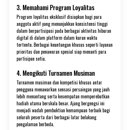
3. Memahami Program Loyalitas
Program loyalitas eksklusif disiapkan bagi para
anggota aktif yang menunjukkan konsistensi tinggi
dalam berpartisipasi pada berbagai aktivitas hiburan
digital di dalam platform dalam kurun waktu
tertentu. Berbagai keuntungan khusus seperti layanan
prioritas dan penawaran spesial siap menanti para
partisipan setia.
4. Mengikuti Turnamen Musiman
Turnamen musiman dan kompetisi khusus antar
pengguna menawarkan sensasi persaingan yang jauh
lebih menantang serta kesempatan memperebutkan
hadiah utama berskala besar. Ajang bergengsi ini
menjadi wadah pembuktian kemampuan terbaik bagi
seluruh peserta dari berbagai latar belakang
pengalaman berbeda.