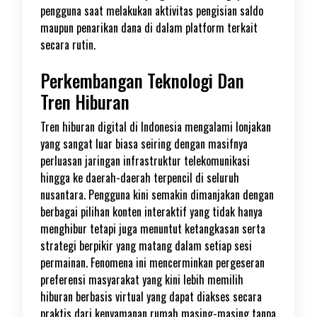
pengguna saat melakukan aktivitas pengisian saldo
maupun penarikan dana di dalam platform terkait
secara rutin.
Perkembangan Teknologi Dan
Tren Hiburan
Tren hiburan digital di Indonesia mengalami lonjakan
yang sangat luar biasa seiring dengan masifnya
perluasan jaringan infrastruktur telekomunikasi
hingga ke daerah-daerah terpencil di seluruh
nusantara. Pengguna kini semakin dimanjakan dengan
berbagai pilihan konten interaktif yang tidak hanya
menghibur tetapi juga menuntut ketangkasan serta
strategi berpikir yang matang dalam setiap sesi
permainan. Fenomena ini mencerminkan pergeseran
preferensi masyarakat yang kini lebih memilih
hiburan berbasis virtual yang dapat diakses secara
praktis dari kenyamanan rumah masing-masing tanpa