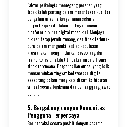
Faktor psikologis memegang peranan yang
tidak kalah penting dalam menentukan kualitas
pengalaman serta kenyamanan selama
berpartisipasi di dalam berbagai macam
platform hiburan digital masa kini. Menjaga
pikiran tetap jernih, tenang, dan tidak terburu-
buru dalam mengambil setiap keputusan
krusial akan menghindarkan seseorang dari
risiko kerugian akibat tindakan impulsif yang
tidak terencana. Pengendalian emosi yang baik
mencerminkan tingkat kedewasaan digital
seseorang dalam menyikapi dinamika hiburan
virtual secara bijaksana dan bertanggung jawab
penuh.
5. Bergabung dengan Komunitas
Pengguna Terpercaya
Berinteraksi secara positif dengan sesama