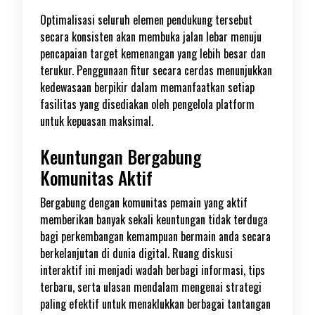
Optimalisasi seluruh elemen pendukung tersebut
secara konsisten akan membuka jalan lebar menuju
pencapaian target kemenangan yang lebih besar dan
terukur. Penggunaan fitur secara cerdas menunjukkan
kedewasaan berpikir dalam memanfaatkan setiap
fasilitas yang disediakan oleh pengelola platform
untuk kepuasan maksimal.
Keuntungan Bergabung
Komunitas Aktif
Bergabung dengan komunitas pemain yang aktif
memberikan banyak sekali keuntungan tidak terduga
bagi perkembangan kemampuan bermain anda secara
berkelanjutan di dunia digital. Ruang diskusi
interaktif ini menjadi wadah berbagi informasi, tips
terbaru, serta ulasan mendalam mengenai strategi
paling efektif untuk menaklukkan berbagai tantangan