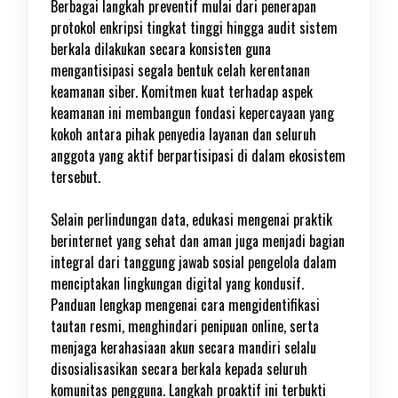
Berbagai langkah preventif mulai dari penerapan
protokol enkripsi tingkat tinggi hingga audit sistem
berkala dilakukan secara konsisten guna
mengantisipasi segala bentuk celah kerentanan
keamanan siber. Komitmen kuat terhadap aspek
keamanan ini membangun fondasi kepercayaan yang
kokoh antara pihak penyedia layanan dan seluruh
anggota yang aktif berpartisipasi di dalam ekosistem
tersebut.
Selain perlindungan data, edukasi mengenai praktik
berinternet yang sehat dan aman juga menjadi bagian
integral dari tanggung jawab sosial pengelola dalam
menciptakan lingkungan digital yang kondusif.
Panduan lengkap mengenai cara mengidentifikasi
tautan resmi, menghindari penipuan online, serta
menjaga kerahasiaan akun secara mandiri selalu
disosialisasikan secara berkala kepada seluruh
komunitas pengguna. Langkah proaktif ini terbukti