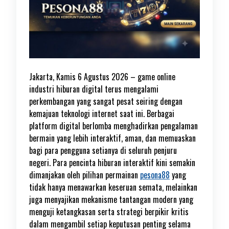
Jakarta, Kamis 6 Agustus 2026 – game online
industri hiburan digital terus mengalami
perkembangan yang sangat pesat seiring dengan
kemajuan teknologi internet saat ini. Berbagai
platform digital berlomba menghadirkan pengalaman
bermain yang lebih interaktif, aman, dan memuaskan
bagi para pengguna setianya di seluruh penjuru
negeri. Para pencinta hiburan interaktif kini semakin
dimanjakan oleh pilihan permainan
pesona88
yang
tidak hanya menawarkan keseruan semata, melainkan
juga menyajikan mekanisme tantangan modern yang
menguji ketangkasan serta strategi berpikir kritis
dalam mengambil setiap keputusan penting selama