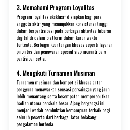
3. Memahami Program Loyalitas
Program loyalitas eksklusif disiapkan bagi para
anggota aktif yang menunjukkan konsistensi tinggi
dalam berpartisipasi pada berbagai aktivitas hiburan
digital di dalam platform dalam kurun waktu
tertentu. Berbagai keuntungan khusus seperti layanan
prioritas dan penawaran spesial siap menanti para
partisipan setia.
4. Mengikuti Turnamen Musiman
Turnamen musiman dan kompetisi khusus antar
pengguna menawarkan sensasi persaingan yang jauh
lebih menantang serta kesempatan memperebutkan
hadiah utama berskala besar. Ajang bergengsi ini
menjadi wadah pembuktian kemampuan terbaik bagi
seluruh peserta dari berbagai latar belakang
pengalaman berbeda.