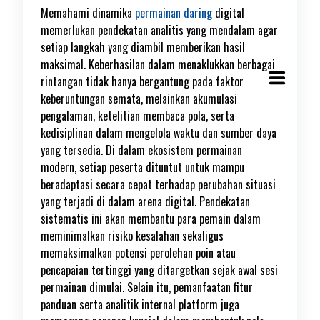
Memahami dinamika
permainan daring
digital
memerlukan pendekatan analitis yang mendalam agar
setiap langkah yang diambil memberikan hasil
maksimal. Keberhasilan dalam menaklukkan berbagai
rintangan tidak hanya bergantung pada faktor
keberuntungan semata, melainkan akumulasi
pengalaman, ketelitian membaca pola, serta
kedisiplinan dalam mengelola waktu dan sumber daya
yang tersedia. Di dalam ekosistem permainan
modern, setiap peserta dituntut untuk mampu
beradaptasi secara cepat terhadap perubahan situasi
yang terjadi di dalam arena digital. Pendekatan
sistematis ini akan membantu para pemain dalam
meminimalkan risiko kesalahan sekaligus
memaksimalkan potensi perolehan poin atau
pencapaian tertinggi yang ditargetkan sejak awal sesi
permainan dimulai. Selain itu, pemanfaatan fitur
panduan serta analitik internal platform juga