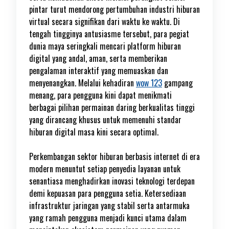
pintar turut mendorong pertumbuhan industri hiburan
virtual secara signifikan dari waktu ke waktu. Di
tengah tingginya antusiasme tersebut, para pegiat
dunia maya seringkali mencari platform hiburan
digital yang andal, aman, serta memberikan
pengalaman interaktif yang memuaskan dan
menyenangkan. Melalui kehadiran
wow 123
gampang
menang, para pengguna kini dapat menikmati
berbagai pilihan permainan daring berkualitas tinggi
yang dirancang khusus untuk memenuhi standar
hiburan digital masa kini secara optimal.
Perkembangan sektor hiburan berbasis internet di era
modern menuntut setiap penyedia layanan untuk
senantiasa menghadirkan inovasi teknologi terdepan
demi kepuasan para pengguna setia. Ketersediaan
infrastruktur jaringan yang stabil serta antarmuka
yang ramah pengguna menjadi kunci utama dalam