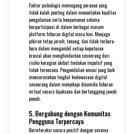
Faktor psikologis memegang peranan yang
tidak kalah penting dalam menentukan kualitas
pengalaman serta kenyamanan selama
berpartisipasi di dalam berbagai macam
platform hiburan digital masa kini. Menjaga
pikiran tetap jernih, tenang, dan tidak terburu-
buru dalam mengambil setiap keputusan
krusial akan menghindarkan seseorang dari
risiko kerugian akibat tindakan impulsif yang
tidak terencana. Pengendalian emosi yang baik
mencerminkan tingkat kedewasaan digital
seseorang dalam menyikapi dinamika hiburan
virtual secara bijaksana dan bertanggung jawab
penuh.
5. Bergabung dengan Komunitas
Pengguna Terpercaya
Berinteraksi secara positif dengan sesama