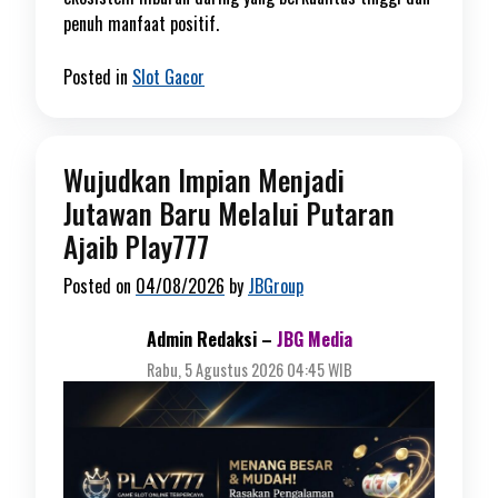
penuh manfaat positif.
Posted in
Slot Gacor
Wujudkan Impian Menjadi
Jutawan Baru Melalui Putaran
Ajaib Play777
Posted on
04/08/2026
by
JBGroup
Admin Redaksi –
JBG Media
Rabu, 5 Agustus 2026 04:45 WIB