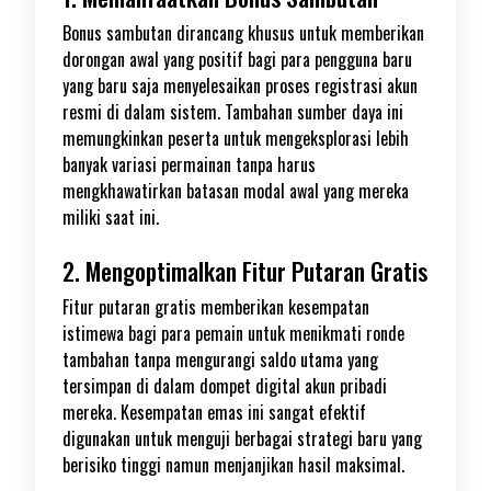
Bonus sambutan dirancang khusus untuk memberikan
dorongan awal yang positif bagi para pengguna baru
yang baru saja menyelesaikan proses registrasi akun
resmi di dalam sistem. Tambahan sumber daya ini
memungkinkan peserta untuk mengeksplorasi lebih
banyak variasi permainan tanpa harus
mengkhawatirkan batasan modal awal yang mereka
miliki saat ini.
2. Mengoptimalkan Fitur Putaran Gratis
Fitur putaran gratis memberikan kesempatan
istimewa bagi para pemain untuk menikmati ronde
tambahan tanpa mengurangi saldo utama yang
tersimpan di dalam dompet digital akun pribadi
mereka. Kesempatan emas ini sangat efektif
digunakan untuk menguji berbagai strategi baru yang
berisiko tinggi namun menjanjikan hasil maksimal.