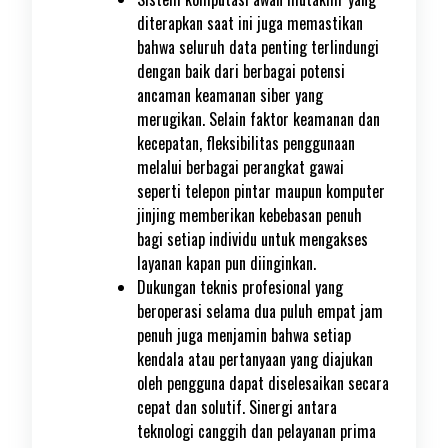
diterapkan saat ini juga memastikan
bahwa seluruh data penting terlindungi
dengan baik dari berbagai potensi
ancaman keamanan siber yang
merugikan. Selain faktor keamanan dan
kecepatan, fleksibilitas penggunaan
melalui berbagai perangkat gawai
seperti telepon pintar maupun komputer
jinjing memberikan kebebasan penuh
bagi setiap individu untuk mengakses
layanan kapan pun diinginkan.
Dukungan teknis profesional yang
beroperasi selama dua puluh empat jam
penuh juga menjamin bahwa setiap
kendala atau pertanyaan yang diajukan
oleh pengguna dapat diselesaikan secara
cepat dan solutif. Sinergi antara
teknologi canggih dan pelayanan prima