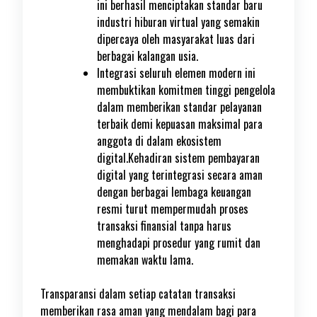
ini berhasil menciptakan standar baru
industri hiburan virtual yang semakin
dipercaya oleh masyarakat luas dari
berbagai kalangan usia.
Integrasi seluruh elemen modern ini
membuktikan komitmen tinggi pengelola
dalam memberikan standar pelayanan
terbaik demi kepuasan maksimal para
anggota di dalam ekosistem
digital.Kehadiran sistem pembayaran
digital yang terintegrasi secara aman
dengan berbagai lembaga keuangan
resmi turut mempermudah proses
transaksi finansial tanpa harus
menghadapi prosedur yang rumit dan
memakan waktu lama.
Transparansi dalam setiap catatan transaksi
memberikan rasa aman yang mendalam bagi para