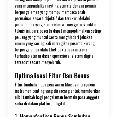
yang mengandalkan insting semata dengan pemain
berpengalaman yang mampu membaca arah
permainan secara objektif dan terukur. Melalui
pemahaman yang komprehensif mengenai struktur
teknis ini, para peserta dapat mengoptimalkan setiap
peluang yang muncul serta menghindari jebakan
umum yang sering kali merugikan peserta kurang
berpengalaman akibat ketidaktahuan mereka
terhadap aturan dasar operasional sistem digital
tersebut secara menyeluruh.
Optimalisasi Fitur Dan Bonus
Fitur tambahan dan penawaran khusus merupakan
instrumen penting yang dirancang untuk memberikan
nilai tambah bagi pengalaman bermain para anggota
setia di dalam platform digital.
1. Memanfaatkan Bonus Sambutan