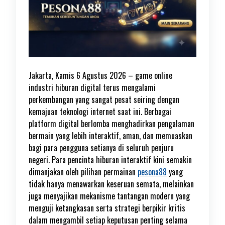
Jakarta, Kamis 6 Agustus 2026 – game online
industri hiburan digital terus mengalami
perkembangan yang sangat pesat seiring dengan
kemajuan teknologi internet saat ini. Berbagai
platform digital berlomba menghadirkan pengalaman
bermain yang lebih interaktif, aman, dan memuaskan
bagi para pengguna setianya di seluruh penjuru
negeri. Para pencinta hiburan interaktif kini semakin
dimanjakan oleh pilihan permainan
pesona88
yang
tidak hanya menawarkan keseruan semata, melainkan
juga menyajikan mekanisme tantangan modern yang
menguji ketangkasan serta strategi berpikir kritis
dalam mengambil setiap keputusan penting selama