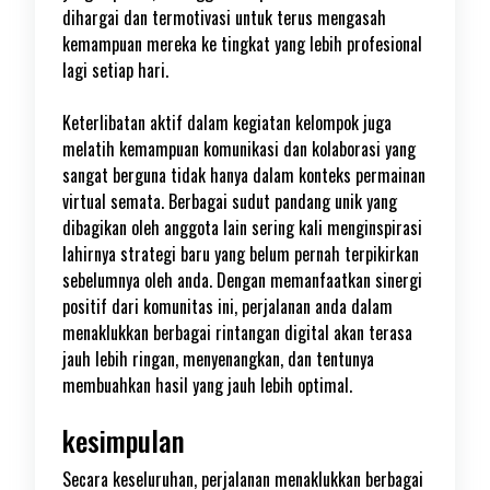
dihargai dan termotivasi untuk terus mengasah
kemampuan mereka ke tingkat yang lebih profesional
lagi setiap hari.
Keterlibatan aktif dalam kegiatan kelompok juga
melatih kemampuan komunikasi dan kolaborasi yang
sangat berguna tidak hanya dalam konteks permainan
virtual semata. Berbagai sudut pandang unik yang
dibagikan oleh anggota lain sering kali menginspirasi
lahirnya strategi baru yang belum pernah terpikirkan
sebelumnya oleh anda. Dengan memanfaatkan sinergi
positif dari komunitas ini, perjalanan anda dalam
menaklukkan berbagai rintangan digital akan terasa
jauh lebih ringan, menyenangkan, dan tentunya
membuahkan hasil yang jauh lebih optimal.
kesimpulan
Secara keseluruhan, perjalanan menaklukkan berbagai