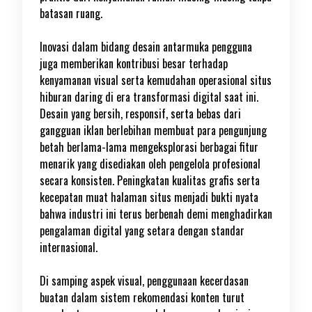
batasan ruang.
Inovasi dalam bidang desain antarmuka pengguna
juga memberikan kontribusi besar terhadap
kenyamanan visual serta kemudahan operasional situs
hiburan daring di era transformasi digital saat ini.
Desain yang bersih, responsif, serta bebas dari
gangguan iklan berlebihan membuat para pengunjung
betah berlama-lama mengeksplorasi berbagai fitur
menarik yang disediakan oleh pengelola profesional
secara konsisten. Peningkatan kualitas grafis serta
kecepatan muat halaman situs menjadi bukti nyata
bahwa industri ini terus berbenah demi menghadirkan
pengalaman digital yang setara dengan standar
internasional.
Di samping aspek visual, penggunaan kecerdasan
buatan dalam sistem rekomendasi konten turut